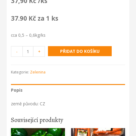
37,90
Kč
/ks
37.90 Kč za 1 ks
cca 0,5 – 0,6kg/ks
Salát
PŘIDAT DO KOŠÍKU
-
+
ledový
množství
Kategorie:
Zelenina
Popis
země původu: CZ
Související produkty