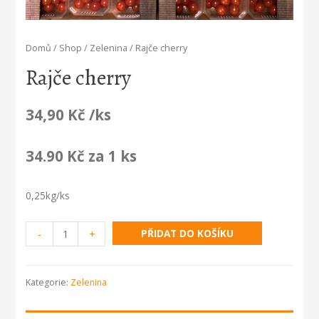
Domů
/
Shop
/
Zelenina
/ Rajče cherry
Rajče cherry
34,90
Kč
/ks
34.90 Kč za 1 ks
0,25kg/ks
Rajče
PŘIDAT DO KOŠÍKU
-
+
cherry
množství
Kategorie:
Zelenina