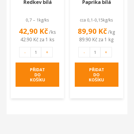
Ředkev bílá
Paprika bílá
0,7 – 1kg/ks
cca 0,1-0,15kg/ks
42,90
Kč
89,90
Kč
/ks
/kg
42.90 Kč za 1 ks
89.90 Kč za 1 kg
Ředkev
Paprika
-
+
-
+
bílá
bílá
množství
množství
PŘIDAT
PŘIDAT
DO
DO
KOŠÍKU
KOŠÍKU