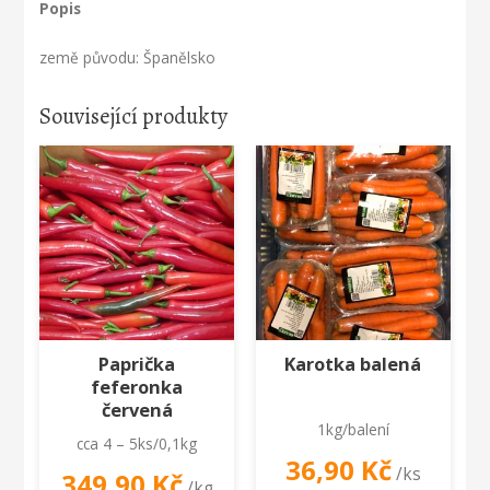
Popis
země původu: Španělsko
Související produkty
Paprička
Karotka balená
feferonka
červená
1kg/balení
cca 4 – 5ks/0,1kg
36,90
Kč
/ks
349,90
Kč
/kg