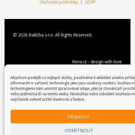
Obchodní podmínky
|
GDRP
© 2026 Batlička s.r.o. All Rights Reserved.
Rena.cz - design with
love
Abychom poskytli co nejlepší služby, používáme k ukládání a/nebo příst
informacím o zařízení, technologie jako jsou soubory cookies. Souhlas s 
technologiemi nám umožní zpracovávat údaje, jako je chování při proch
nebo jedinečná ID na tomto webu. Nesouhlas nebo odvolání souhlasu 
nepříznivě ovlivnit určité vlastnosti a funkce.
PŘÍJMOUT
ODMÍTNOUT