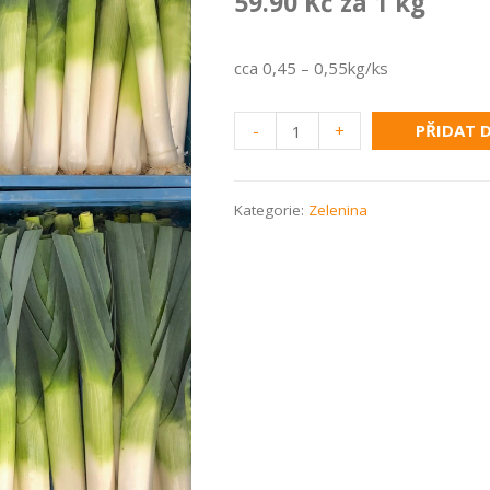
59.90 Kč za 1 kg
cca 0,45 – 0,55kg/ks
Por
-
+
PŘIDAT 
množství
Kategorie:
Zelenina