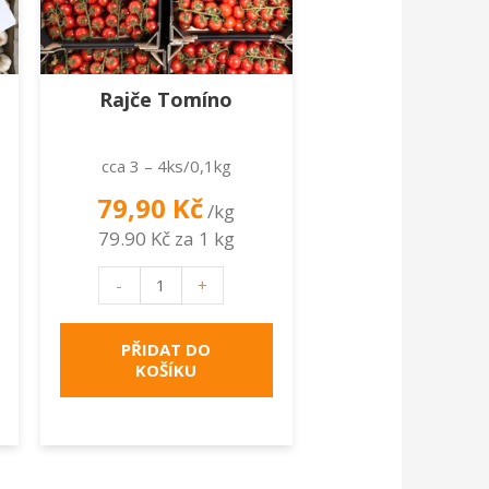
Rajče Tomíno
cca 3 – 4ks/0,1kg
79,90
Kč
/kg
79.90 Kč za 1 kg
Rajče
-
+
Tomíno
množství
PŘIDAT DO
KOŠÍKU